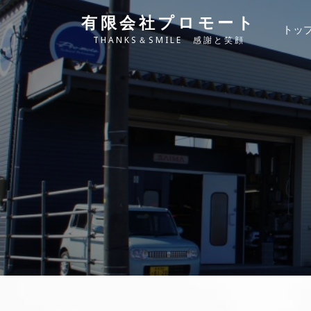
Skip
有限会社プロモート
to
トッ
THANKS＆SMILE 感謝と笑顔
content