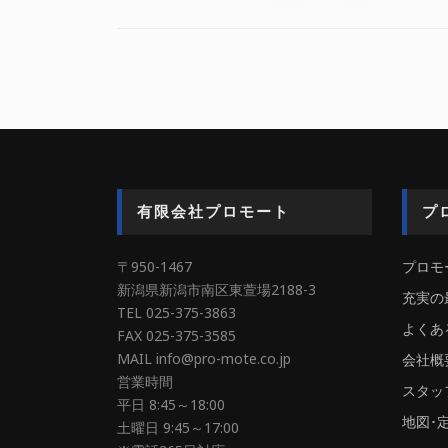
有限会社プロモート
プ
〒950-1467
プロモ
新潟県新潟市南区東萱場2188-3
充実の
TEL 025-375-3863
よくあ
FAX 025-375-3585
MAIL info@pro-mote.co.jp
会社概
営業時間
スタッ
平日 8:45～18:00
地図･
土曜日 9:45～17:00