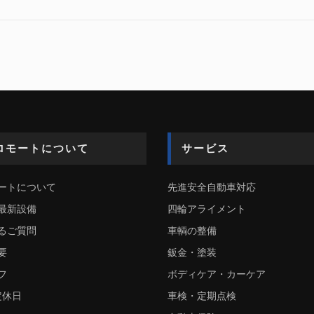
ロモートについて
サービス
ートについて
先進安全自動車対応
最新設備
四輪アライメント
るご質問
車輌の整備
要
鈑金・塗装
フ
ボディケア・カーケア
定休日
車検・定期点検