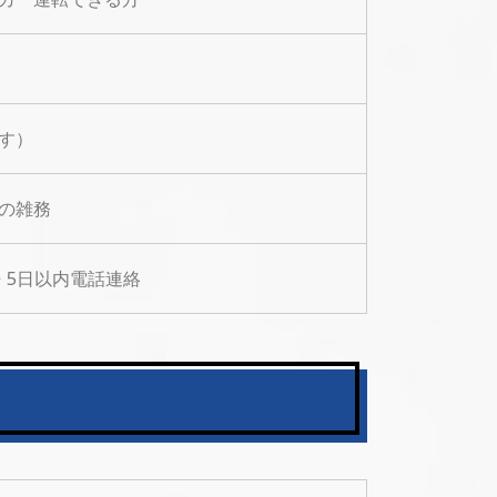
す）
の雑務
⇒ 5日以内電話連絡